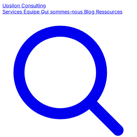
Upsilon
Consulting
Services
Équipe
Qui sommes-nous
Blog
Ressources