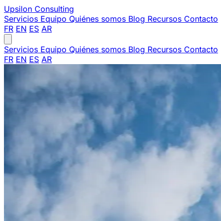
Upsilon
Consulting
Servicios
Equipo
Quiénes somos
Blog
Recursos
Contacto
FR
EN
ES
AR
Servicios
Equipo
Quiénes somos
Blog
Recursos
Contacto
FR
EN
ES
AR