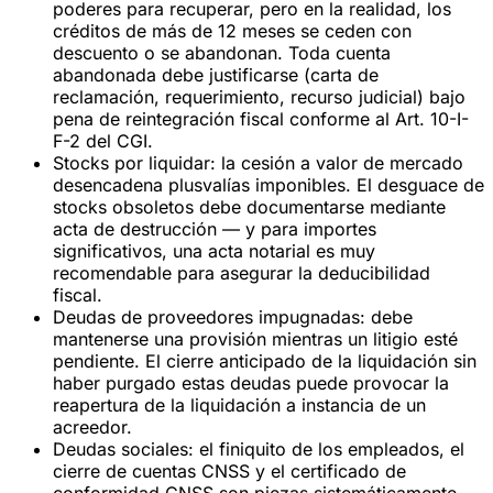
poderes para recuperar, pero en la realidad, los
créditos de más de 12 meses se
ceden con
descuento o se abandonan
. Toda cuenta
abandonada debe justificarse (carta de
reclamación, requerimiento, recurso judicial) bajo
pena de
reintegración fiscal
conforme al Art. 10-I-
F-2 del CGI.
Stocks por liquidar
: la cesión a valor de mercado
desencadena plusvalías imponibles. El
desguace
de
stocks obsoletos debe documentarse mediante
acta de destrucción — y para importes
significativos, una
acta notarial
es muy
recomendable para asegurar la deducibilidad
fiscal.
Deudas de proveedores impugnadas
: debe
mantenerse una provisión mientras un litigio esté
pendiente. El cierre anticipado de la liquidación sin
haber purgado estas deudas puede provocar la
reapertura de la liquidación
a instancia de un
acreedor.
Deudas sociales
: el finiquito de los empleados, el
cierre de cuentas CNSS y el
certificado de
conformidad CNSS
son piezas sistemáticamente