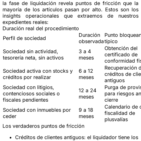
la fase de liquidación revela puntos de fricción que la
mayoría de los artículos pasan por alto. Estos son los
insights operacionales
que extraemos de nuestros
expedientes reales:
Duración real del procedimiento
Duración
Punto bloquean
Perfil de sociedad
observada
típico
Obtención del
Sociedad sin actividad,
3 a 4
certificado de
tesorería neta, sin activos
meses
conformidad fi
Recuperación 
Sociedad activa con stocks y
6 a 12
créditos de cli
créditos por realizar
meses
antiguos
Sociedad con litigios,
Purga de provi
12 a 24
contenciosos sociales o
para riesgos an
meses
fiscales pendientes
cierre
Calendario de 
Sociedad con inmuebles por
9 a 18
fiscalidad de
ceder
meses
plusvalías
Los verdaderos puntos de fricción
Créditos de clientes antiguos
: el liquidador tiene los