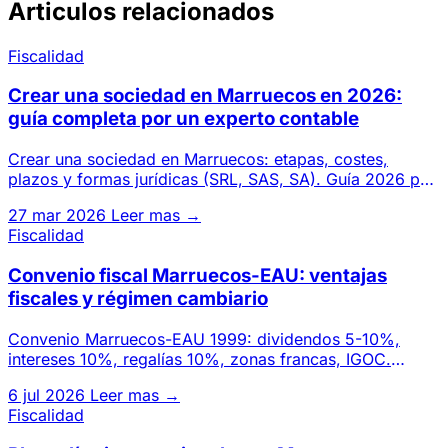
Articulos relacionados
Fiscalidad
Crear una sociedad en Marruecos en 2026:
guía completa por un experto contable
Crear una sociedad en Marruecos: etapas, costes,
plazos y formas jurídicas (SRL, SAS, SA). Guía 2026 por
un gabinete de
27 mar 2026
Leer mas →
Fiscalidad
Convenio fiscal Marruecos-EAU: ventajas
fiscales y régimen cambiario
Convenio Marruecos-EAU 1999: dividendos 5-10%,
intereses 10%, regalías 10%, zonas francas, IGOC.
Ventajas para inversore
6 jul 2026
Leer mas →
Fiscalidad