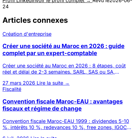
Profil LinkedIn
Voir le profil complet →
Revu le
2026-06-
24
Articles connexes
Création d'entreprise
Créer une société au Maroc en 2026 : guide
complet par un expert-comptable
Créer une société au Maroc en 2026 : 8 étapes, coût
réel et délai de 2-3 semaines. SARL, SAS ou SA,
possible 100 % à dis
27 mars 2026
Lire la suite →
Fiscalité
Convention fiscale Maroc-EAU : avantages
fiscaux et régime de change
Convention fiscale Maroc-EAU 1999 : dividendes 5-10
%, intérêts 10 %, redevances 10 %, free zones, IGOC
transferts. Avan