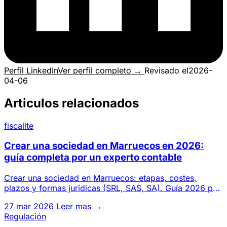
Perfil LinkedIn
Ver perfil completo →
Revisado el
2026-
04-06
Articulos relacionados
fiscalite
Crear una sociedad en Marruecos en 2026:
guía completa por un experto contable
Crear una sociedad en Marruecos: etapas, costes,
plazos y formas jurídicas (SRL, SAS, SA). Guía 2026 por
un gabinete de
27 mar 2026
Leer mas →
Regulación