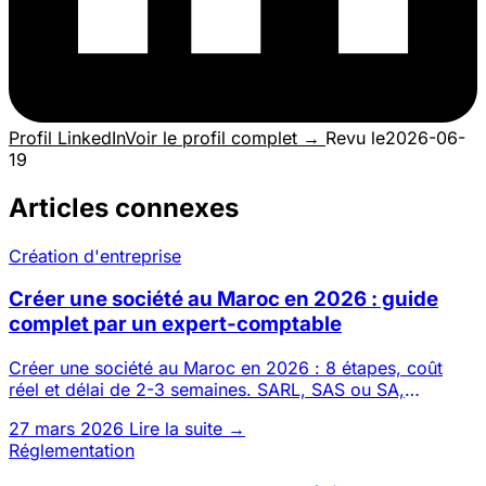
Profil LinkedIn
Voir le profil complet →
Revu le
2026-06-
19
Articles connexes
Création d'entreprise
Créer une société au Maroc en 2026 : guide
complet par un expert-comptable
Créer une société au Maroc en 2026 : 8 étapes, coût
réel et délai de 2-3 semaines. SARL, SAS ou SA,
possible 100 % à dis
27 mars 2026
Lire la suite →
Réglementation