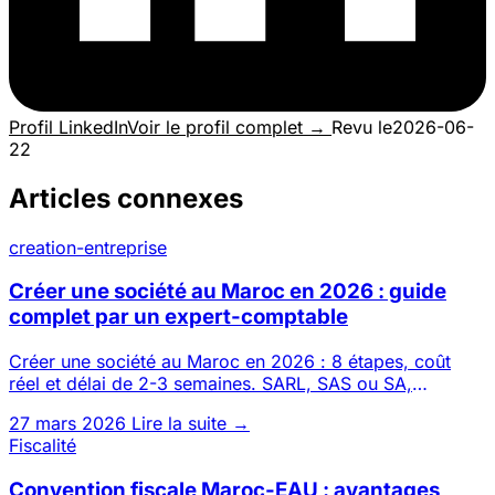
Profil LinkedIn
Voir le profil complet →
Revu le
2026-06-
22
Articles connexes
creation-entreprise
Créer une société au Maroc en 2026 : guide
complet par un expert-comptable
Créer une société au Maroc en 2026 : 8 étapes, coût
réel et délai de 2-3 semaines. SARL, SAS ou SA,
possible 100 % à dis
27 mars 2026
Lire la suite →
Fiscalité
Convention fiscale Maroc-EAU : avantages