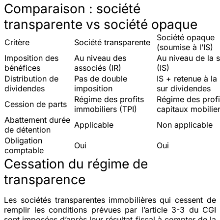
Comparaison : société
transparente vs société opaque
Société opaque
Critère
Société transparente
(soumise à l’IS)
Imposition des
Au niveau des
Au niveau de la 
bénéfices
associés (IR)
(IS)
Distribution de
Pas de double
IS + retenue à la
dividendes
imposition
sur dividendes
Régime des profits
Régime des profi
Cession de parts
immobiliers (TPI)
capitaux mobilie
Abattement durée
Applicable
Non applicable
de détention
Obligation
Oui
Oui
comptable
Cessation du régime de
transparence
Les sociétés transparentes immobilières qui cessent de
remplir les conditions prévues par l’article 3-3 du CGI
sont imposées d’après leur résultat fiscal à compter de la