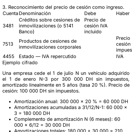
3. Reconocimiento del precio de cesión
como ingreso.
Cuenta
Denominación
Debe
Haber
Créditos sobre cesiones de
Precio de
3481
inmovilizaciones (o 5141
cesión IVA
Banco)
incluido
Precio
Productos de cesiones de
7513
cesión 
inmovilizaciones corporales
impues
4455
Estado — IVA repercutido
IVA
Ejemplo cifrado
Una empresa cede el 1 de julio N un vehículo adquirido
el 1 de enero N-3 por 300 000 DH sin impuestos,
amortizado linealmente en 5 años (tasa 20 %). Precio de
cesión: 100 000 DH sin impuestos.
Amortización anual: 300 000 × 20 % = 60 000 DH
Amortizaciones acumuladas a 31/12/N-1: 60 000 ×
3 = 180 000 DH
Complemento de amortización N (6 meses): 60
000 × 6/12 = 30 000 DH
Amortizaciones totales: 180 000 + 30 000 = 210