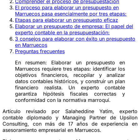
Comprender el proceso de presupuestación
El proceso para elaborar un presupuesto en
Marruecos pasa esencialmente por tres etapas:
Etapas para elaborar un presupuesto eficaz
Elaborar un presupuesto de empresa: El papel del
experto contable en la presupuestación:
3 consejos para elaborar con éxito un presupuesto
en Marruecos
Preguntas frecuentes
En resumen:
Elaborar un presupuesto en
Marruecos requiere tres etapas: identificar los
objetivos financieros, recopilar y analizar
datos contables históricos, y construir un plan
financiero realista. Un experto contable
garantiza hipótesis fiscales correctas y
conformidad con la normativa marroquí.
Artículo revisado por Salaheddine Yatim, experto
contable diplomado y Managing Partner de Upsilon
Consulting, con más de 17 años de experiencia en
asesoramiento empresarial en Marruecos.