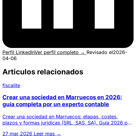
Perfil LinkedIn
Ver perfil completo →
Revisado el
2026-
04-06
Articulos relacionados
fiscalite
Crear una sociedad en Marruecos en 2026:
guía completa por un experto contable
Crear una sociedad en Marruecos: etapas, costes,
plazos y formas jurídicas (SRL, SAS, SA). Guía 2026 por
un gabinete de
27 mar 2026
Leer mas →