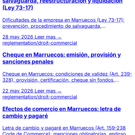
salvaguarda, reestructuración y liquidación
(Ley 73-17)
Dificultades de la empresa en Marruecos (Ley 73-17):
prevención, procedimiento de salvaguarda,
reestructuración judicial
28 may 2026
Leer mas →
reglementation/droit-commercial
Cheque en Marruecos: emisión, provisión y
sanciones penales
Cheque en Marruecos: condiciones de validez (Art. 239-
328), provisión, certificación, cheque sin fondos,
sanciones penal
22 may 2026
Leer mas →
reglementation/droit-commercial
Efectos de comercio en Marruecos: letra de
cambio y pagaré
Letra de cambio y pagaré en Marruecos (Art. 159-238
Code de Commerce): menciones obligatorias, endoso,