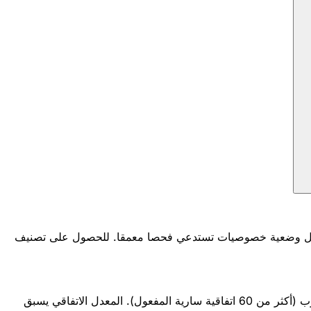
تغني عن تحليل متخصص. قد تتضمن كل وضعية خصوصيات تستدعي فحصا معمقا. للحصول على تصنيف
الموقعة من طرف المغرب (أكثر من 60 اتفاقية سارية المفعول). المعدل الاتفاقي يسبق