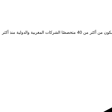
أبسيلون للاستشارات هو مكتب خبرة محاسبية ومراجعة واستشارات ضريبية، عضو في هيئة الخبراء المحاسبين بالمغرب. يرافق فريقنا المكون من أكثر من 40 متخصصًا الشركات المغربية والدولية منذ أكثر