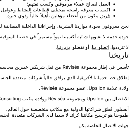
العمل لصالح عملاء مرموقين وكسب ثقتهم؛
اكتساب معرفة راسخة بمختلف قطاعات النشاط وعوامل ورافعا
فريق
مكون من أعضاء مؤهلين تأهيلاً عالياً وذوي خبرة.
نحن معروفون بجودة مواردنا البشرية، وإجراءاتنا الداخلية المطابقة للم
جودة خدمة لا تشوبها شائبة أكسبتنا نمواً مستمراً في حصتنا السوقية 
لا تترددوا،
اتصلوا بنا
. أو تفضلوا
بزيارتنا
.
تاريخنا
تأسس في إطار مجموعة Réviséa من قبل شريكين خبيرين محاسبين لهما خبرة في مكاتب دولية كبرى بالمغرب وخارجه.
إطلاق خط خدماتنا لأفريقيا، الذي يرافق حالياً شركات متعددة الجن
ولادة علامة Upsilon، عضو مجموعة Réviséa.
الانفصال بين Upsilon ومجموعة Réviséa وولادة مكتب Upsilon Consulting كمكتب مستقل.
أبسيلون تُطوّر شراكاتها الدولية مع مكاتب متخصصة حول العالم.
طموحنا هو ترسيخ مكانتنا كرائد لا سيما لدى الشركات متعددة الجن
جهات الاتصال الخاصة بكم