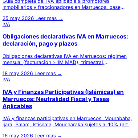
Guía completa del IVA aplicable a promotores
inmobiliarios y fraccionadores en Marruecos: base
imponible (precio − terre
25 may 2026
Leer mas →
IVA
Obligaciones declarativas IVA en Marruecos:
declaración, pago y plazos
Obligaciones declarativas IVA en Marruecos: régimen
mensual (facturación ≥ 1M MAD), trimestral,
teledeclaración SIMPL, c
18 may 2026
Leer mas →
IVA
IVA y Finanzas Participativas (Islámicas) en
Marruecos: Neutralidad Fiscal y Tasas
Aplicables
IVA y finanzas participativas en Marruecos: Mourabaha,
Ijara, Salam, Istisna'a, Moucharaka sujetos al 10% (art.
99-B-1°)
16 may 2026
Leer mas →