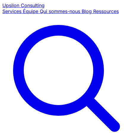
Upsilon
Consulting
Services
Équipe
Qui sommes-nous
Blog
Ressources