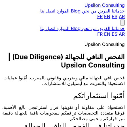
Upsilon
Consulting
خدماتنا
الفريق
من نحن
Blog
الموارد
اتصل بنا
FR
EN
ES
AR
خدماتنا
الفريق
من نحن
Blog
الموارد
اتصل بنا
FR
EN
ES
AR
Upsilon Consulting
الفحص النافي للجهالة (Due Diligence) |
Upsilon Consulting
فحص نافي للجهالة مالي وضريبي وقانوني بالمغرب. أمّنوا عمليات
الاستحواذ والتفويت مع أبسيلون للاستشارات.
أمّنوا استثماراتكم
الاستحواذ على مقاولة أو تفويتها قرار استراتيجي بالغ الأهمية.
فرقنا متعددة التخصصات ترافقكم بـ
فحوصات نافية للجهالة دقيقة
تنير قراركم وتحمي مصالحكم.
خدماتنا في الفحص النافي للجهالة