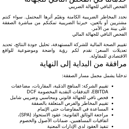
الفحص النافي للجهالة الضريبي
نحدد المخاطر الضريبية الكامنة ونقيّم أثرها المحتمل. سواء كنتم
مشتريين أو بائعين، خبرتنا الضريبية تمكنكم من مباشرة الصفقة
على بينة من الأمر.
الفحص النافي للجهالة المالي
تقييم الصحة المالية للشركة المستهدفة، تحليل جودة النتائج، تحديد
تعديلات السعر: نقدم لكم رؤية واضحة وموضوعية للواقع
الاقتصادي للمقاولة.
مرافقة من البداية إلى النهاية
تدخلنا يشمل مجمل مسار الصفقة:
تقييم الشركة
: المناهج الذمّية، المقارنات، مضاعفات
EBITDA، التدفقات النقدية المخصومة DCF
فحص نافي للجهالة قانوني ومحاسبي وضريبي
شامل
تقييم المخاطر والفرص
المتعلقة بالصفقة
المساعدة في المفاوضات
حتى الإتمام
مراجعة الوثائق القانونية
: عقود الاستحواذ (SPA)،
اتفاقيات المساهمين، ضمانات الأصول والخصوم
تنفيذ العقود
لدى الإدارات المعنية